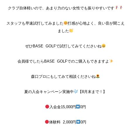
クラブ自体軽いので、あまり力のない女性でも振りやすいです
スタッフも早速試打してみました
打感が心地よく、良い音が聞こえ
ました
ぜひ
BASE
GOLF
で試打してみてくださいね
会員様でしたら
BASE
GOLF
でのご購入もできますよ
森口プロにもしてみて相談くださいね
夏の入会キャンペーン実施中
【
8
月末まで！】
入会金
15,000
円
0
円
体験料
2,000
円
0
円