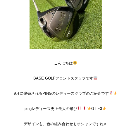
こんにちは
BASE GOLF
フロントスタッフです
9
月に発売される
PING
のレディースクラブのご紹介です
ping
レディース史上最大の飛び
G LE3
デザインも、色の組み合わせもオシャレですね♬