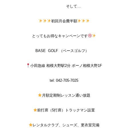
そして
…
初回月会費半額
とってもお得なキャンペーンです
BASE
GOLF
（ベースゴルフ）
小田急線
相模大野駅
2
分
ボーノ相模大野
1F
tel: 042-705-7025
月額定期制レッスン通い放題
前打席（
5
打席）トラックマン設置
レンタルクラブ、シューズ、更衣室完備