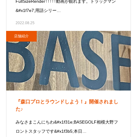
FullSizeRender↑↑↑↑↑動画が観れます。トラックマン
&#x1f7e7;用語シリー…
2022.08.25
店舗紹介
『森口プロとラウンドしよう！』開催されまし
た♪
みなさまこんにちわ&#x1f31e;BASEGOLF相模大野フ
ロントスタッフです&#x1f3b5;本日…