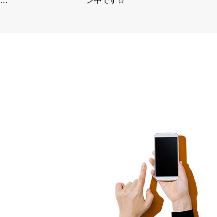
…
ン中です☆